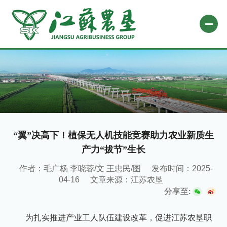
网站首页
关于农垦
新闻中心
专题栏目
“翼”决高下！植保无人机技能竞赛助力农业新质生
产力“拔节”生长
自办媒体
作者：毛广杨 李晓蓉/文 王忠民/图
发布时间：2025-
业务平台
04-16
文章来源：江苏农垦
社会责任
分享至:
微信公众号
为扎实推进产业工人队伍建设改革，促进江苏农垦职