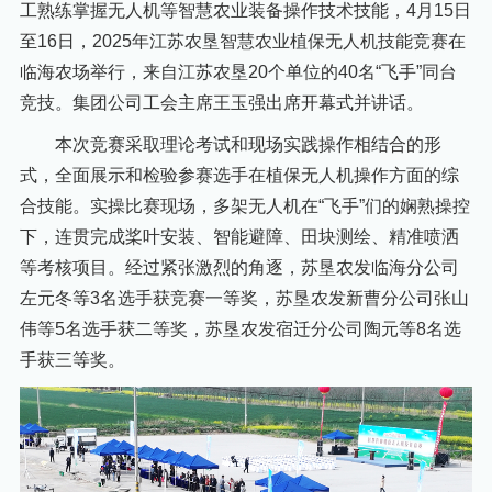
工熟练掌握无人机等智慧农业装备操作技术技能，4月15日
至16日，2025年江苏农垦智慧农业植保无人机技能竞赛在
临海农场举行，来自江苏农垦20个单位的40名“飞手”同台
竞技。集团公司工会主席王玉强出席开幕式并讲话。
本次竞赛采取理论考试和现场实践操作相结合的形
式，全面展示和检验参赛选手在植保无人机操作方面的综
合技能。实操比赛现场，多架无人机在“飞手”们的娴熟操控
下，连贯完成桨叶安装、智能避障、田块测绘、精准喷洒
等考核项目。经过紧张激烈的角逐，苏垦农发临海分公司
左元冬等3名选手获竞赛一等奖，苏垦农发新曹分公司张山
伟等5名选手获二等奖，苏垦农发宿迁分公司陶元等8名选
手获三等奖。