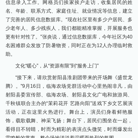
信息录入工作。网格员们挨家挨户走访，收集居民的姓
名、年龄、联系方式、家庭住址、就业情况等信息，建立
了完善的居民信息数据库。“现在社区里有多少户居民、多
少老年人、多少残疾人，我们都能精准掌握，开展服务也
更有针对性了。”张炎说，通过信息数据库，今年社区为40
名困难群众发放了防暑物资，同时正在为12人办理临时救
助。
文化“暖心”，从“资源有限”到“服务上门”
“接下来，请欣赏射阳县淮剧团带来的开场舞《盛世龙
腾》。”9月16日，临海农场党群活动中心里热闹非凡，由
射阳县委宣传部、临海农场、射阳县文化广电和旅游局、
千秋镇联合主办的“茉莉花开 艺路向阳”送戏下乡文艺展演
活动，正在这里火热进行。舞台上，演员们身着鲜艳服
饰，载歌载舞、神采飞扬；舞台下，居民们围坐在一起，
看得目不转睛，时而为精彩的表演点头微笑，时而爆发出
雷鸣般的掌声，整个场地洋溢着温暖而热烈的氛围。