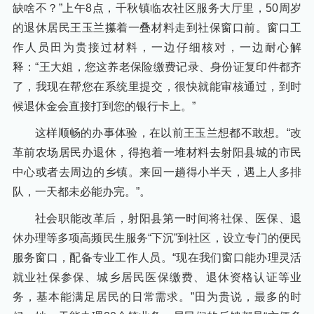
缺啥不？”上午8点，千秋镇临农社区服务大厅里，50周岁
的退休居民王玉兰攥着一叠材料走到社保窗口前。窗口工
作人员田为贵接过材料，一边仔细核对，一边耐心解
释：“王大姐，您这养老保险缴费记录、身份证复印件都齐
了，我现在帮您在系统里提交，很快就能审核通过，到时
候退休金会直接打到您的银行卡上。”
这样顺畅的办事体验，在以前王玉兰想都不敢想。“改
革前农场居民办退休，得抱着一堆材料去射阳县城的市民
中心或者去周边的乡镇。来回一趟得小半天，遇上人多排
队，一天都未必能办完。”。
社会职能改革后，射阳县第一时间将社保、医保、退
休办理等多项高频民生服务“下沉”到社区，设立专门的便民
服务窗口，配备专业工作人员。“现在我们窗口能办理灵活
就业社保参保、城乡居民医保缴费、退休资格认证等业
务，基本能满足居民的日常需求。”田为贵说，最多的时