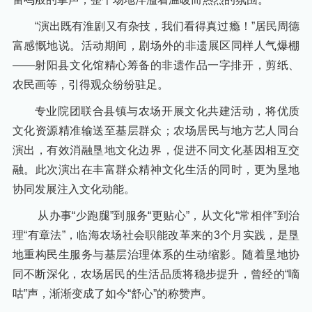
“演出既有淮剧又有杂技，我们看得真过瘾！”居民周德
富感慨地说。活动期间，剧场外的非遗展区同样人气爆棚
——射阳县文化馆精心筹备的非遗作品一字排开，剪纸、
农民画等，引得观众纷纷驻足。
专业院团联合县镇与农场开展文化共建活动，将优质
文化资源精准输送至基层群众；农场居民与地方艺人同台
演出，有效消融垦地文化边界，促进不同文化基因相互交
融。此次演出在丰富群众精神文化生活的同时，更为垦地
协同发展注入文化动能。
从办事“少跑腿”到服务“更贴心”，从文化“常相伴”到治
理“有章法”，临海农场社会职能改革来的3个月实践，是垦
地重构民生服务与基层治理体系的生动缩影。随着垦地协
同不断深化，农场居民的生活品质将稳步提升，曾经的“嘀
咕”声，渐渐变成了如今“舒心”的称赞声。