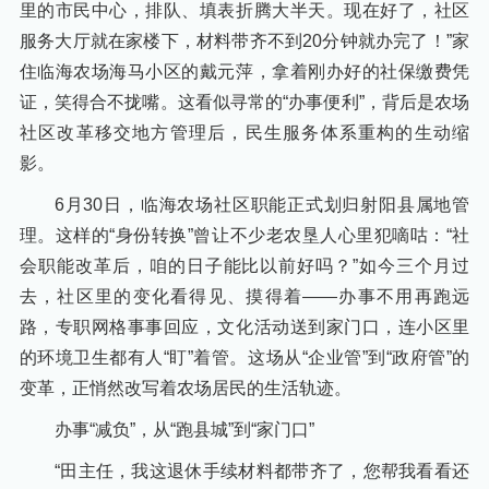
里的市民中心，排队、填表折腾大半天。现在好了，社区
服务大厅就在家楼下，材料带齐不到20分钟就办完了！”家
住临海农场海马小区的戴元萍，拿着刚办好的社保缴费凭
证，笑得合不拢嘴。这看似寻常的“办事便利”，背后是农场
社区改革移交地方管理后，民生服务体系重构的生动缩
影。
6月30日，临海农场社区职能正式划归射阳县属地管
理。这样的“身份转换”曾让不少老农垦人心里犯嘀咕：“社
会职能改革后，咱的日子能比以前好吗？”如今三个月过
去，社区里的变化看得见、摸得着——办事不用再跑远
路，专职网格事事回应，文化活动送到家门口，连小区里
的环境卫生都有人“盯”着管。这场从“企业管”到“政府管”的
变革，正悄然改写着农场居民的生活轨迹。
办事“减负”，从“跑县城”到“家门口”
“田主任，我这退休手续材料都带齐了，您帮我看看还