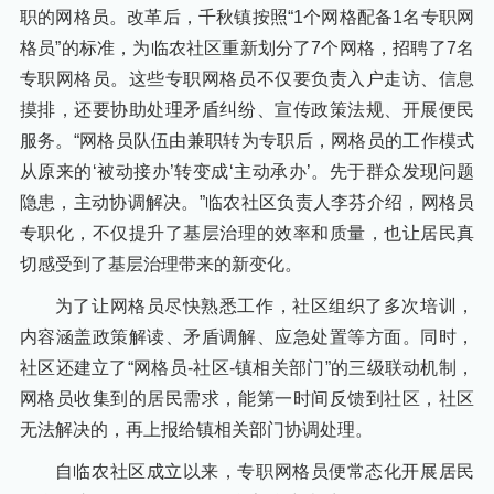
职的网格员。改革后，千秋镇按照“1个网格配备1名专职网
格员”的标准，为临农社区重新划分了7个网格，招聘了7名
专职网格员。这些专职网格员不仅要负责入户走访、信息
摸排，还要协助处理矛盾纠纷、宣传政策法规、开展便民
服务。“网格员队伍由兼职转为专职后，网格员的工作模式
从原来的‘被动接办’转变成‘主动承办’。先于群众发现问题
隐患，主动协调解决。”临农社区负责人李芬介绍，网格员
专职化，不仅提升了基层治理的效率和质量，也让居民真
切感受到了基层治理带来的新变化。
为了让网格员尽快熟悉工作，社区组织了多次培训，
内容涵盖政策解读、矛盾调解、应急处置等方面。同时，
社区还建立了“网格员-社区-镇相关部门”的三级联动机制，
网格员收集到的居民需求，能第一时间反馈到社区，社区
无法解决的，再上报给镇相关部门协调处理。
自临农社区成立以来，专职网格员便常态化开展居民