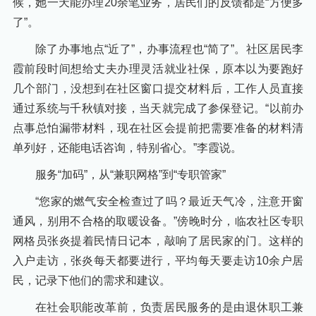
候，她一天能办理20余笔业务，居民们的反馈都是“方便多
了”。
除了办事地点“近了”，办事流程也“简了”。社区居民李
霞前段时间想给丈夫办理灵活就业社保，原本以为要跑好
几个部门，没想到在社区窗口提交材料后，工作人员直接
通过系统与千秋镇对接，当天就完成了参保登记。“以前办
点事总怕漏带材料，现在社区会提前把需要准备的材料清
单列好，还能电话咨询，特别省心。”李霞说。
服务“加码”，从“兼职网格”到“专职管家”
“您家的燃气安全检查过了吗？最近天气冷，注意开窗
通风，别用不合格的取暖设备。”傍晚时分，临农社区专职
网格员张炎提着民情日记本，敲响了居民家的门。这样的
入户走访，张炎每天都要进行，平均每天要走访10余户居
民，记录下他们的需求和建议。
在社会职能改革前，负责居民服务的是由退休职工兼