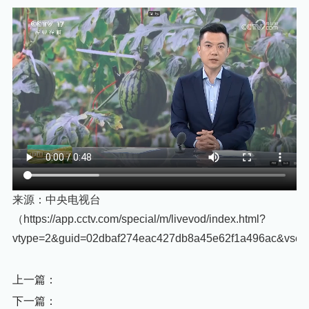
来源：中央电视台
（https://app.cctv.com/special/m/livevod/index.html?
vtype=2&guid=02dbaf274eac427db8a45e62f1a496ac&vse
上一篇：
下一篇：